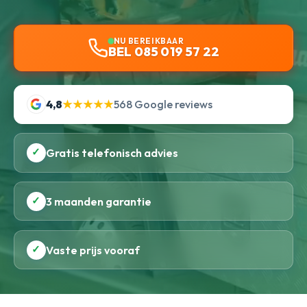
NU BEREIKBAAR
BEL 085 019 57 22
4,8
★★★★★
568 Google reviews
✓
Gratis telefonisch advies
✓
3 maanden garantie
✓
Vaste prijs vooraf