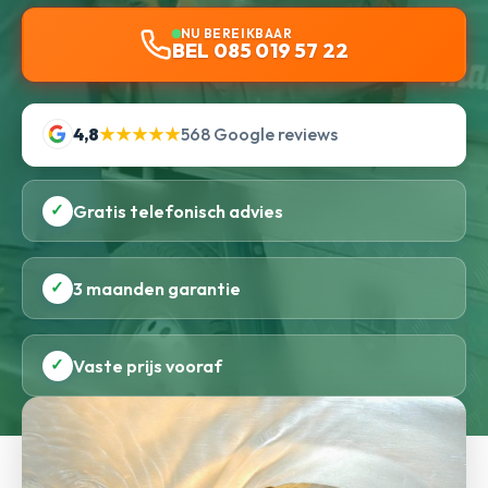
NU BEREIKBAAR
BEL 085 019 57 22
4,8
★★★★★
568 Google reviews
✓
Gratis telefonisch advies
✓
3 maanden garantie
✓
Vaste prijs vooraf