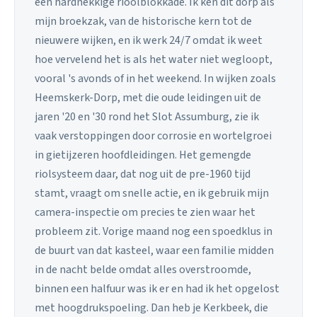
een hardnekkige rioolblokkade. Ik ken dit dorp als
mijn broekzak, van de historische kern tot de
nieuwere wijken, en ik werk 24/7 omdat ik weet
hoe vervelend het is als het water niet wegloopt,
vooral 's avonds of in het weekend. In wijken zoals
Heemskerk-Dorp, met die oude leidingen uit de
jaren '20 en '30 rond het Slot Assumburg, zie ik
vaak verstoppingen door corrosie en wortelgroei
in gietijzeren hoofdleidingen. Het gemengde
riolsysteem daar, dat nog uit de pre-1960 tijd
stamt, vraagt om snelle actie, en ik gebruik mijn
camera-inspectie om precies te zien waar het
probleem zit. Vorige maand nog een spoedklus in
de buurt van dat kasteel, waar een familie midden
in de nacht belde omdat alles overstroomde,
binnen een halfuur was ik er en had ik het opgelost
met hoogdrukspoeling. Dan heb je Kerkbeek, die