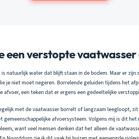
e een verstopte vaatwasser 
is natuurlijk water dat blijft staan in de bodem. Maar er zijn 
e je niet moet negeren. Borrelende geluiden tijdens het af
 de afvoer, een teken dat er ergens een gedeeltelijke verstoppi
egelijk met de vaatwasser borrelt of langzaam leegloopt, zi
het gemeenschappelijke afvoersysteem. Volgens mij is dit het
leem, want veel mensen denken dat het alleen de vaatwasser
n Noorddorp zie ik dit vaak bij huizen met gemengde rioler