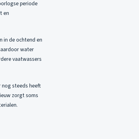
aoorlogse periode
t en
en in de ochtend en
waardoor water
erdere vaatwassers
r nog steeds heeft
 nieuw zorgt soms
erialen.