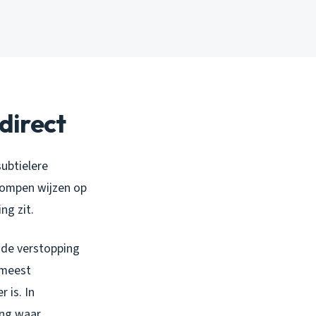
direct
subtielere
pompen wijzen op
ng zit.
t de verstopping
 meest
 is. In
ing waar