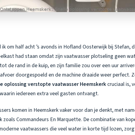
ik om half acht ’s avonds in Hofland Oosterwijk bij Stefan, di
koelkast had staan omdat zijn vaatwasser plotseling geen wa
ot de rand in de kuip, en zijn familie zou over een uur arrive
 afvoer doorgespoeld en de machine draaide weer perfect. 
le oplossing verstopte vaatwasser Heemskerk
cruciaal is, 
aarin iedereen extra veel gasten ontvangt.
sers komen in Heemskerk vaker voor dan je denkt, met name
k zoals Commandeurs En Marquette. De combinatie van kope
 moderne vaatwassers die veel water in korte tijd lozen, zor