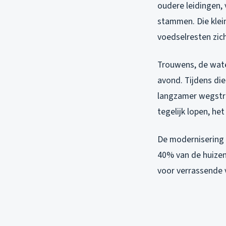
oudere leidingen, 
stammen. Die klei
voedselresten zic
Trouwens, de water
avond. Tijdens di
langzamer wegstro
tegelijk lopen, h
De modernisering 
40% van de huizen
voor verrassende 