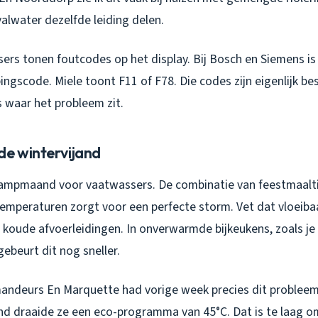
alwater dezelfde leiding delen.
rs tonen foutcodes op het display. Bij Bosch en Siemens is
ingscode. Miele toont F11 of F78. Die codes zijn eigenlijk be
es waar het probleem zit.
de wintervijand
ampmaand voor vaatwassers. De combinatie van feestmaalti
temperaturen zorgt voor een perfecte storm. Vet dat vloeiba
de koude afvoerleidingen. In onverwarmde bijkeukens, zoals je d
ebeurt dit nog sneller.
andeurs En Marquette had vorige week precies dit probleem
d draaide ze een eco-programma van 45°C. Dat is te laag om 