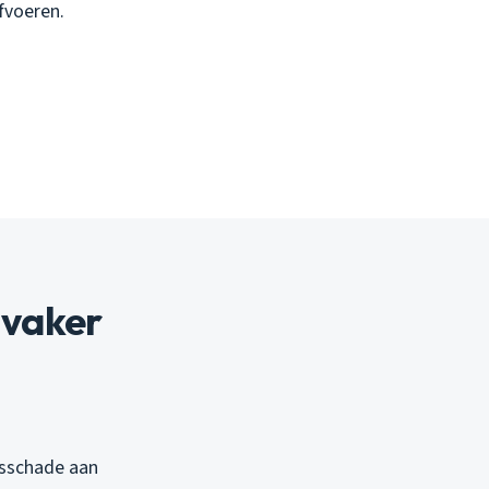
fvoeren.
 vaker
gsschade aan