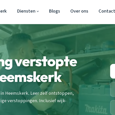
erk
Diensten
Blogs
Over ons
Contac
ing verstopte
Heemskerk
 in Heemskerk. Leer zelf ontstoppen,
e verstoppingen. Inclusief wijk-