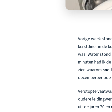
Vorige week stond 
kerstdiner in de 
was. Water stond t
minuten had ik de
zien waarom
snel
decemberperiode w
Verstopte vaatwas
oudere leidingwer
uit de jaren 70 en