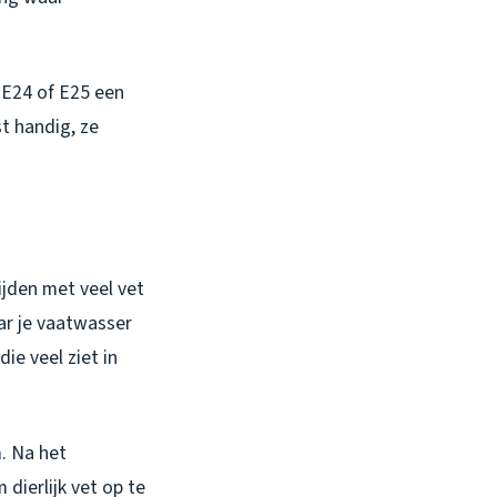
 E24 of E25 een
st handig, ze
jden met veel vet
ar je vaatwasser
ie veel ziet in
. Na het
dierlijk vet op te