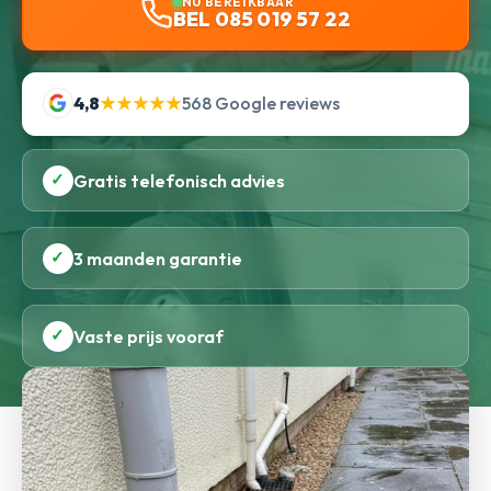
NU BEREIKBAAR
BEL 085 019 57 22
4,8
★★★★★
568 Google reviews
✓
Gratis telefonisch advies
✓
3 maanden garantie
✓
Vaste prijs vooraf